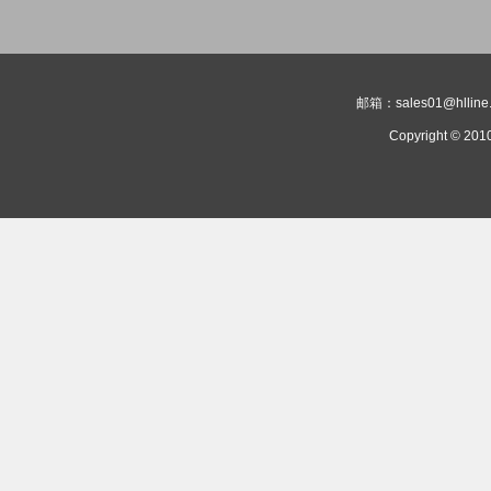
邮箱：sales01@hlli
Copyright © 201